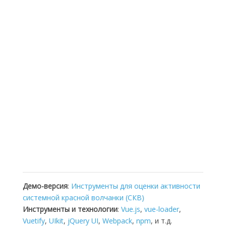
Демо-версия
:
Инструменты для оценки активности
системной красной волчанки (СКВ)
Инструменты и технологии
:
Vue.js
,
vue-loader
,
Vuetify
,
UIkit
,
jQuery UI
,
Webpack
,
npm
, и т.д.